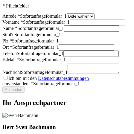
* Pflichtfelder
Anrede *
Sofortanfrageformular_1
Vorname *
Sofortanfrageformular_1
Name *
Sofortanfrageformular_1
Straße
Sofortanfrageformular_1
Plz *
Sofortanfrageformular_1
Ort *
Sofortanfrageformular_1
Telefon
Sofortanfrageformular_1
E-Mail *
Sofortanfrageformular_1
Nachricht
Sofortanfrageformular_1
Ich bin mit den
Datenschutzbestimmungen
einverstanden. *
Sofortanfrageformular_1
Absenden
Ihr Ansprechpartner
Herr Sven Bachmann